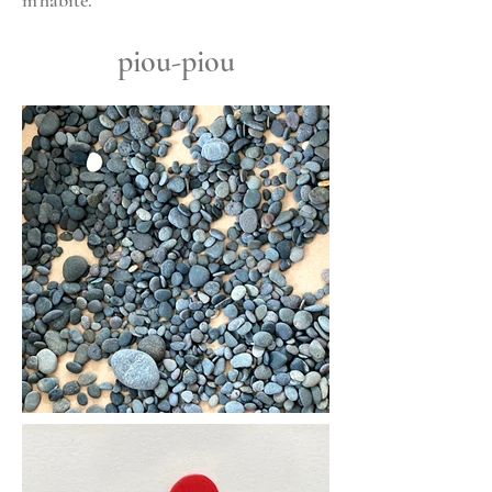
m’habite.
piou-piou